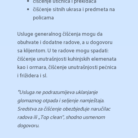
čišćenje utičnica i prekidača
čišćenje sitnih ukrasa i predmeta na
policama
Usluge generalnog čišćenja mogu da
obuhvate i dodatne radove, a u dogovoru
sa klijentom. U te radove mogu spadati:
čišćenje unutrašnjosti kuhinjskih elemenata
kao i ormara, čišćenje unutrašnjosti pećnica
i frižidera i sl.
*Usluga ne podrazumijeva uklanjanje
glomaznog otpada i seljenje namještaja.
Sredstva za čišćenje obezbjeđuje naručilac
radova ili „Top clean“, shodno usmenom
dogovoru.