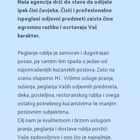
Naša agencija drži do stava da odijelo
ipak čini čovjeka. Čisti i profesionalno
ispeglani odjevni predmeti zaista čine
ogromnu razliku i ocrtavaju Vaš
karakter.
Peglanje rublja je zamoran i dugotrajan
posao, pa samim tim spada u jedan od
najomraženijih kućanskih poslova. Zato na
scenu stupamo MI.
Vršimo usluge pranja,
sušenja, peglanja Vaših odjevnih predmeta,
deka, posteljina, restoranskog rublja i svega
ostalog potrebnog kućanstvima te manjim
poslovnim subjektima.
Cilj nam je kvalitetnom i brzom uslugom
pranja, peglanja i dostave rublja postići
Vaše zadovoljstvo i ono što je najvažnije,