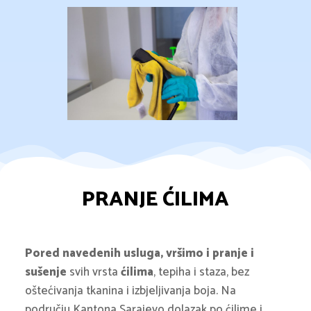
PRANJE ĆILIMA
Pored navedenih usluga, vršimo i pranje i
sušenje
svih vrsta
ćilima
, tepiha i staza, bez
oštećivanja tkanina i izbjeljivanja boja. Na
području Kantona Sarajevo dolazak po ćilime i